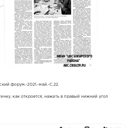
ий форум.-2021.-май.-С.22.
инку, как откроется, нажать в правый нижний угол