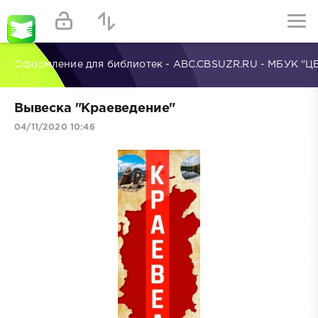
Оформление для библиотек - ABC.CBSUZR.RU - МБУК "Ц
Вывеска "Краеведение"
04/11/2020 10:46